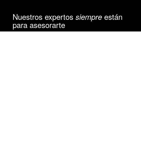
Nuestros expertos
están
siempre
para asesorarte
Aristóteles 77 - E5
Polanco IV Sección
México CDMX 11550
55 5929 9109
contacto@getin.mx
Copyright, © Getin 2026.
Ingreso clientes
|
Términos y Condiciones
|
Políticas
de privacidad