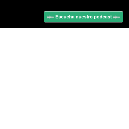
Escucha nuestro podcast
Nuestros expertos
siempre
están para asesorarte
Aristóteles 77 - E5
Polanco IV Sección
México CDMX 11550
55 5929 9109
contacto@getin.mx