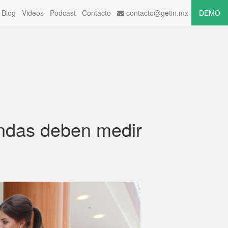
Blog
Videos
Podcast
Contacto
contacto@getin.mx
DEMO
iendas deben medir