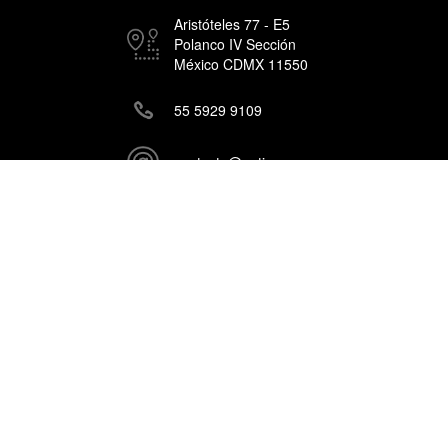
Aristóteles 77 - E5
Polanco IV Sección
México CDMX 11550
55 5929 9109
contacto@getin.mx
Copyright, © Getin 2026.