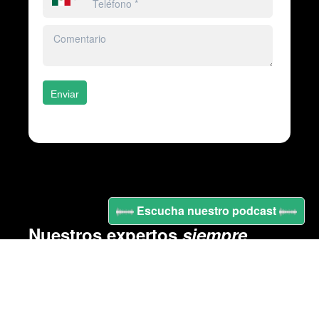
Enviar
Escucha nuestro podcast
Nuestros expertos
siempre
están para asesorarte
Aristóteles 77 - E5
Polanco IV Sección
México CDMX 11550