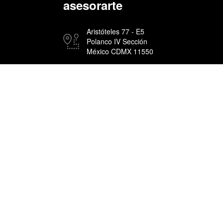
asesorarte
Aristóteles 77 - E5
Polanco IV Sección
México CDMX 11550
55 5929 9109
contacto@getin.mx
Copyright, © Getin 2026.